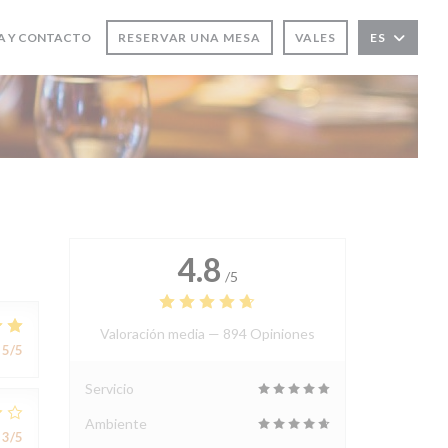
A Y CONTACTO
RESERVAR UNA MESA
VALES
ES
4.8
/5
Valoración media —
894 Opiniones
5
/5
Servicio
Ambiente
3
/5