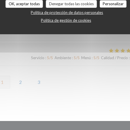
OK, aceptar todas
Denegar todas las cookies
Personalizar
elsh très gras et de qualité très moyenne
Política de protección de datos personales
Política de gestión de cookies
Servicio
:
5
/5
Ambiente
:
5
/5
Menú
:
5
/5
Calidad / Precio
:
Servicio
:
5
/5
Ambiente
:
5
/5
Menú
:
5
/5
Calidad / Precio
:
1
2
3