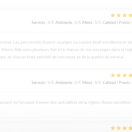
Servicio
:
5
/5
Ambiente
:
5
/5
Menú
:
5
/5
Calidad / Precio
:
errasse. Les personnels étaient souriant. La cuisine était excellente et d
 étions déjà venu plusieurs fois et à chacun de nos passages dans la rég
t, et chacun était satisfait de son repas et de la qualité du service.
Servicio
:
5
/5
Ambiente
:
5
/5
Menú
:
5
/5
Calidad / Precio
:
aurant où l'on peut trouver des spécialités de la région. Repas excellent