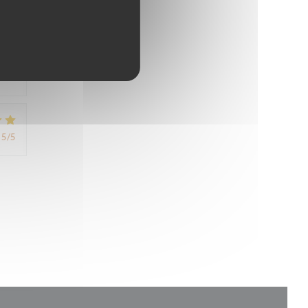
5
/5
5
/5