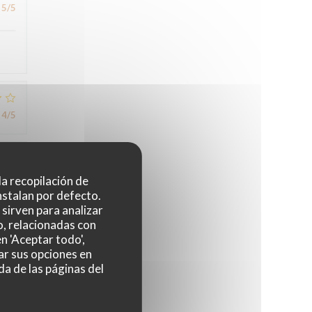
5
/5
4
/5
5
/5
 la recopilación de
nstalan por defecto.
sirven para analizar
o, relacionadas con
n 'Aceptar todo',
ar sus opciones en
da de las páginas del
2
/5