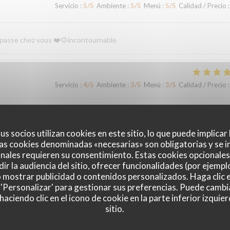
Servicio
:
5
/5
Ambiente
:
5
/5
Menú
:
5
/5
Calidad / Precio
:
n passe chez vous ❤️🌻incontournable
Servicio
:
4
/5
Ambiente
:
3
/5
Menú
:
3
/5
Calidad / Precio
:
Servicio
:
5
/5
Ambiente
:
5
/5
Menú
:
5
/5
Calidad / Precio
:
us socios utilizan cookies en este sitio, lo que puede implicar
as cookies denominadas «necesarias» son obligatorias y se i
nales requieren su consentimiento. Estas cookies opcionales 
le et fort sympathiques
ir la audiencia del sitio, ofrecer funcionalidades (por ejempl
o mostrar publicidad o contenidos personalizados. Haga clic e
 'Personalizar' para gestionar sus preferencias. Puede cambi
ciendo clic en el icono de cookie en la parte inferior izquier
sitio.
Servicio
:
4
/5
Ambiente
:
3
/5
Menú
:
3
/5
Calidad / Precio
: