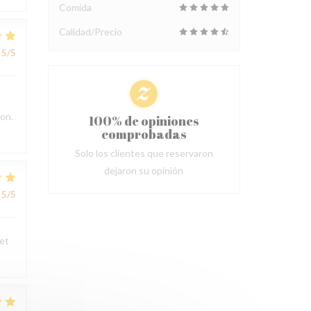
Comida
Calidad/Precio
5
/5
e
ion.
100% de opiniones
comprobadas
Solo los clientes que reservaron
dejaron su opinión
5
/5
 et