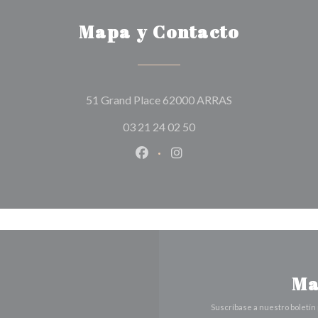
Mapa y Contacto
((abre en una nue
51 Grand Place 62000 ARRAS
03 21 24 02 50
Facebook ((abre en una nueva v
Instagram ((abre en una 
Ma
Suscríbase a nuestro boletín