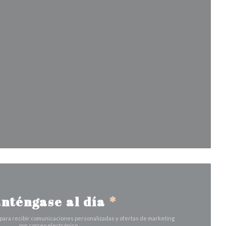
va ventana))
entana))
nueva ventana))
nténgase al día
*
 para recibir comunicaciones personalizadas y ofertas de marketing
por correo electrónico.