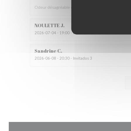
Odeur désagréable et propreté moyenne de la salle W
NOULETTE
J
2026-07-04
- 19:00 - Invitados 2
Sandrine
C
2026-06-08
- 20:30 - Invitados 3