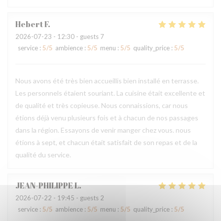
Hebert
F
2026-07-23
- 12:30 - guests 7
service
:
5
/5
ambience
:
5
/5
menu
:
5
/5
quality_price
:
5
/5
Nous avons été très bien accueillis bien installé en terrasse.
Les personnels étaient souriant. La cuisine était excellente et
de qualité et très copieuse. Nous connaissions, car nous
étions déjà venu plusieurs fois et à chacun de nos passages
dans la région. Essayons de venir manger chez vous. nous
étions à sept, et chacun était satisfait de son repas et de la
qualité du service.
JEAN-PHILIPPE
L
2026-07-22
- 19:45 - guests 2
service
:
5
/5
ambience
:
5
/5
menu
:
5
/5
quality_price
:
5
/5