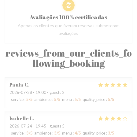
Avaliações 100% certificadas
Apenas os clientes que fizeram reservas submeteram
avaliações
reviews_from_our_clients_fo
llowing_booking
Paula
C
2026-07-28
- 19:00 - guests 2
service
:
5
/5
ambience
:
5
/5
menu
:
5
/5
quality_price
:
5
/5
Isabelle
L
2026-07-24
- 19:45 - guests 5
service
:
3
/5
ambience
:
3
/5
menu
:
4
/5
quality_price
:
3
/5