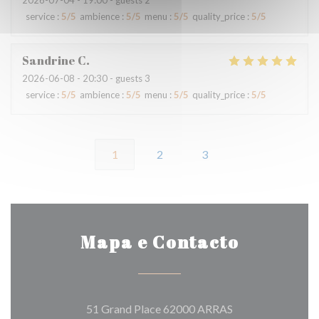
2026-07-04
- 19:00 - guests 2
service
:
5
/5
ambience
:
5
/5
menu
:
5
/5
quality_price
:
5
/5
Sandrine
C
2026-06-08
- 20:30 - guests 3
service
:
5
/5
ambience
:
5
/5
menu
:
5
/5
quality_price
:
5
/5
1
2
3
Mapa e Contacto
((abre numa nova 
51 Grand Place 62000 ARRAS