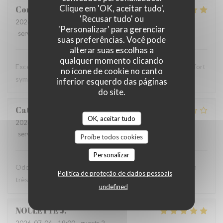
Clique em 'OK, aceitar tudo',
Corentin
B
'Recusar tudo' ou
2026-07-18
- 19:30 - guests 2
'Personalizar' para gerenciar
service
:
5
/5
ambience
:
5
/5
menu
:
5
/5
quality_price
:
5
/5
suas preferências. Você pode
alterar suas escolhas a
qualquer momento clicando
Excellent comme d’habitude, personnels très agréable et fort
no ícone de cookie no canto
sympathiques
inferior esquerdo das páginas
do site.
Catherine
D
OK, aceitar tudo
2026-06-13
- 12:30 - guests 2
service
:
4
/5
ambience
:
3
/5
menu
:
3
/5
quality_price
:
2
/5
Proíbe todos cookies
Personalizar
Odeur désagréable et propreté moyenne de la salle Welsh
Política de proteção de dados pessoais
très gras et de qualité très moyenne
undefined
NOULETTE
J