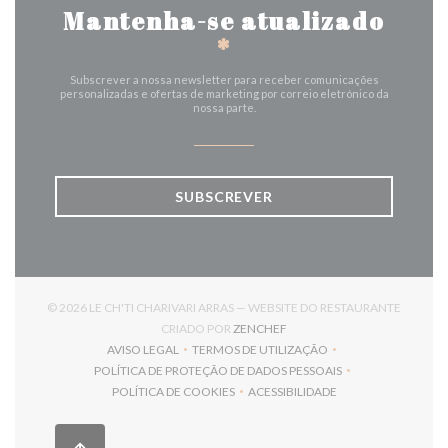
Mantenha-se atualizado
*
Subscrever a nossa newsletter para receber comunicações
personalizadas e ofertas de marketing por correio eletrónico da
nossa parte.
SUBSCREVER
© 2026 LE CH'TI CHARIVARI ARRAS — WEBSITE DO RESTAURANTE
((ABRE NUMA NOVA JANELA)
CRIADO POR
ZENCHEF
AVISO LEGAL
TERMOS DE UTILIZAÇÃO
((ABRE NUMA NOVA JANELA))
((ABRE NUMA NOVA JANELA))
POLÍTICA DE PROTEÇÃO DE DADOS PESSOAIS
((ABRE NUMA NOVA JANELA))
POLÍTICA DE COOKIES
ACESSIBILIDADE
((ABRE NUMA NOVA JANELA))
((ABRE NUMA NOVA JANELA