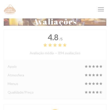
Painel de Gerenciamento de Cookies
Avaliações
4.8
/5
Avaliação média —
894 avaliações
Apoio
Atmosfera
Menus
Qualidade/Preço