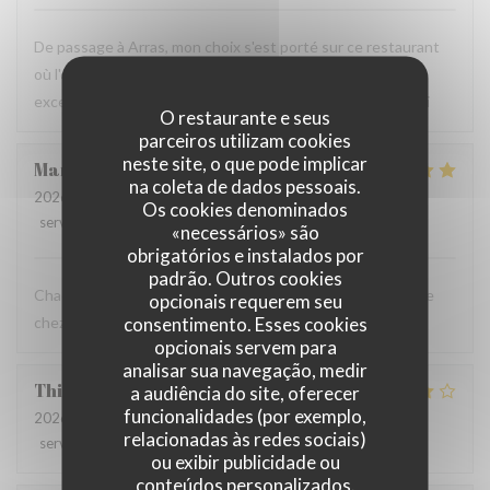
De passage à Arras, mon choix s'est porté sur ce restaurant
où l'on peut trouver des spécialités de la région. Repas
excellent et original, très bon accueil, déco originale. Merci
O restaurante e seus
parceiros utilizam cookies
neste site, o que pode implicar
Marie pierre
D
na coleta de dados pessoais.
2026-07-20
- 19:30 - guests 4
Os cookies denominados
service
:
5
/5
ambience
:
5
/5
menu
:
5
/5
quality_price
:
5
/5
«necessários» são
obrigatórios e instalados por
padrão. Outros cookies
Chaque fois qu’on vient au Mainsquare ou à Arras on passe
opcionais requerem seu
consentimento. Esses cookies
chez vous ❤️🌻incontournable
opcionais servem para
analisar sua navegação, medir
Thierry
L
a audiência do site, oferecer
funcionalidades (por exemplo,
2026-07-19
- 13:00 - guests 2
relacionadas às redes sociais)
service
:
4
/5
ambience
:
3
/5
menu
:
3
/5
quality_price
:
4
/5
ou exibir publicidade ou
conteúdos personalizados.