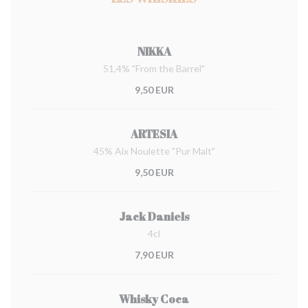
NIKKA
51,4% "From the Barrel"
9,50 EUR
ARTESIA
45% Aix Noulette "Pur Malt"
9,50 EUR
Jack Daniels
4cl
7,90 EUR
Whisky Coca