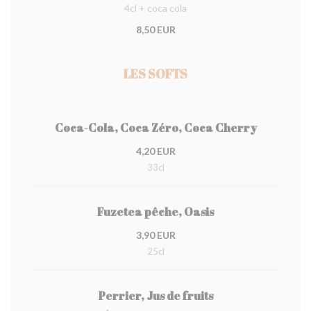
4cl + coca cola
8,50 EUR
LES SOFTS
Coca-Cola, Coca Zéro, Coca Cherry
4,20 EUR
33cl
Fuzetea pêche, Oasis
3,90 EUR
25cl
Perrier, Jus de fruits