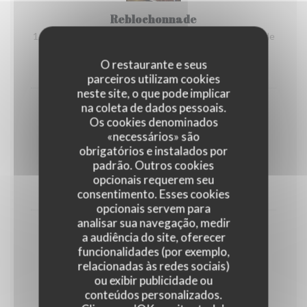
Reblochonnade
1/2 Reblochon à faire fondre soi-même Accompagnée de
charcuterie et de pommes de terre.
O restaurante e seus
23,50 EUR
parceiros utilizam cookies
neste site, o que pode implicar
na coleta de dados pessoais.
Os cookies denominados
«necessários» são
obrigatórios e instalados por
Brasérade
padrão. Outros cookies
Viandes de bœuf et de volaille à cuire soi-même
opcionais requerem seu
23,50 EUR
consentimento. Esses cookies
opcionais servem para
analisar sua navegação, medir
a audiência do site, oferecer
funcionalidades (por exemplo,
relacionadas às redes sociais)
Potence
ou exibir publicidade ou
Viande de bœuf flambée au whisky, sur table
conteúdos personalizados.
Accompagnée de son gratin savoyard.