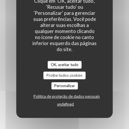
Clique em 'OK, aceitar tudo',
'Recusar tudo' ou
25,00 EUR
'Personalizar' para gerenciar
suas preferências. Você pode
alterar suas escolhas a
SUPPLEMENTS
qualquer momento clicando
no ícone de cookie no canto
inferior esquerdo das páginas
Charcuterie
do site.
8,00 EUR
OK, aceitar tudo
Proíbe todos cookies
Raclette
Personalizar
10,00 EUR
Política de proteção de dados pessoais
1/2 Reblochon
undefined
10,00 EUR