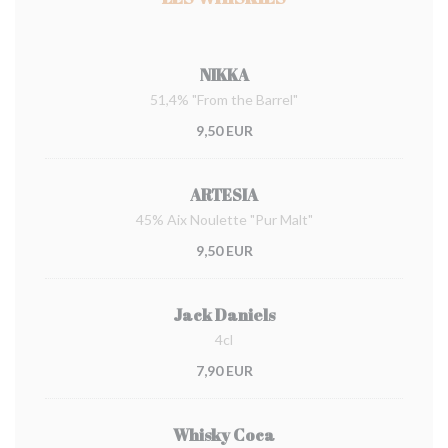
NIKKA
51,4% "From the Barrel"
9,50 EUR
ARTESIA
45% Aix Noulette "Pur Malt"
9,50 EUR
Jack Daniels
4cl
7,90 EUR
Whisky Coca