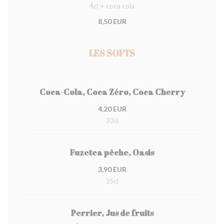
4cl + coca cola
8,50 EUR
LES SOFTS
Coca-Cola, Coca Zéro, Coca Cherry
4,20 EUR
33cl
Fuzetea pêche, Oasis
3,90 EUR
25cl
Perrier, Jus de fruits