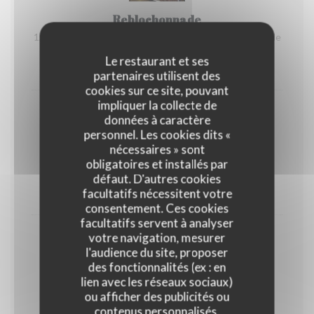
Reblochonnade
1/2 Reblochon à faire fondre soi-même Accompagnée de
charcuterie et de pommes de terre.
Le restaurant et ses
23,50 EUR
partenaires utilisent des
cookies sur ce site, pouvant
impliquer la collecte de
données à caractère
personnel. Les cookies dits «
nécessaires » sont
Brasérade
obligatoires et installés par
Viandes de bœuf et de volaille à cuire soi-même
défaut. D'autres cookies
facultatifs nécessitent votre
23,50 EUR
consentement. Ces cookies
facultatifs servent à analyser
votre navigation, mesurer
l'audience du site, proposer
des fonctionnalités (ex : en
Potence
lien avec les réseaux sociaux)
ou afficher des publicités ou
Viande de bœuf flambée au whisky, sur table
contenus personnalisés.
Accompagnée de son gratin savoyard.