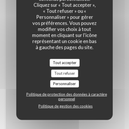
Cliquez sur « Tout accepter »,
25,00 EUR
« Tout refuser » ou «
Personnaliser » pour gérer
vos préférences. Vous pouvez
SUPPLEMENTS
modifier vos choix à tout
moment en cliquant sur l'icône
représentant un cookie en bas
à gauche des pages du site.
Charcuterie
8,00 EUR
Tout accepter
Tout refuser
Raclette
Personnaliser
10,00 EUR
Politique de protection des données à caractère
personnel
1/2 Reblochon
Politique de gestion des cookies
10,00 EUR