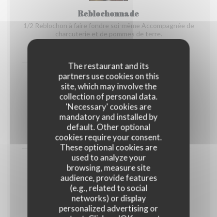
Reblochonnade
1/2 Reblochon à faire fondre soi-même Accompagnée de
charcuterie et de pommes de terre.
23,50 EUR
The restaurant and its
partners use cookies on this
site, which may involve the
collection of personal data.
'Necessary' cookies are
Brasérade
mandatory and installed by
Viandes de bœuf et de volaille à cuire soi-même
default. Other optional
23,50 EUR
cookies require your consent.
These optional cookies are
used to analyze your
browsing, measure site
audience, provide features
(e.g., related to social
Potence
networks) or display
Viande de bœuf flambée au whisky, sur table
personalized advertising or
Accompagnée de son gratin savoyard.