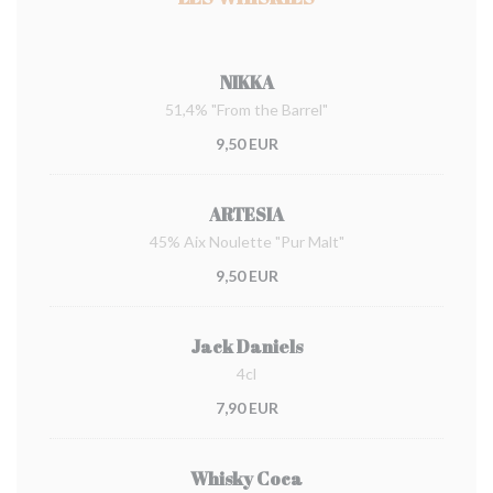
NIKKA
51,4% "From the Barrel"
9,50 EUR
ARTESIA
45% Aix Noulette "Pur Malt"
9,50 EUR
Jack Daniels
4cl
7,90 EUR
Whisky Coca