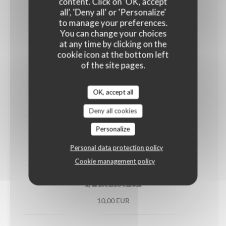
content. Click on 'OK, accept
all', 'Deny all' or 'Personalize'
25,00 EUR
to manage your preferences.
You can change your choices
at any time by clicking on the
SUPPLEMENTS
cookie icon at the bottom left
of the site pages.
Charcuterie
OK, accept all
8,00 EUR
Deny all cookies
Personalize
Raclette
Personal data protection policy
10,00 EUR
Cookie management policy
1/2 Reblochon
10,00 EUR