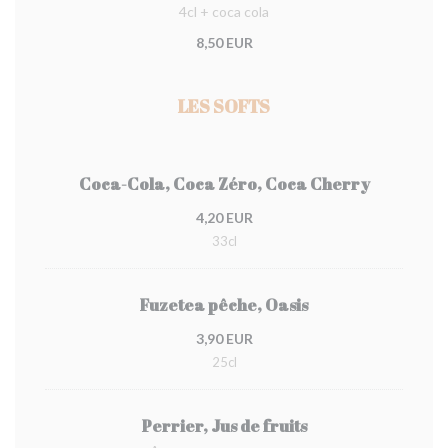
4cl + coca cola
8,50 EUR
LES SOFTS
Coca-Cola, Coca Zéro, Coca Cherry
4,20 EUR
33cl
Fuzetea pêche, Oasis
3,90 EUR
25cl
Perrier, Jus de fruits