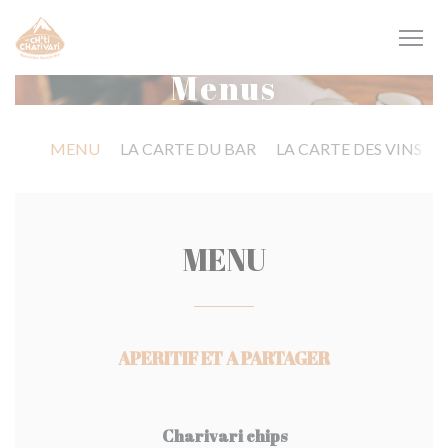
Personalizing your cookie choices
Menus
MENU
LA CARTE DU BAR
LA CARTE DES VINS
MENU
APERITIF ET A PARTAGER
Charivari chips