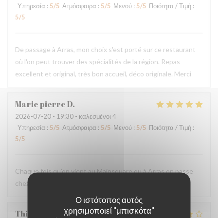
Υπηρεσία
:
5
/5
Ατμόσφαιρα
:
5
/5
Μενού
:
5
/5
Ποιότητα / Τιμή
:
5
/5
De passage à Arras, mon choix s'est porté sur ce restaurant
où l'on peut trouver des spécialités de la région. Repas
excellent et original, très bon accueil, déco originale. Merci
Marie pierre
D
2026-07-20
- 19:30 - καλεσμένοι 4
Υπηρεσία
:
5
/5
Ατμόσφαιρα
:
5
/5
Μενού
:
5
/5
Ποιότητα / Τιμή
:
5
/5
Chaque fois qu’on vient au Mainsquare ou à Arras on passe
chez vous ❤️🌻incontournable
Ο ιστότοπος αυτός
χρησιμοποιεί "μπισκότα"
Thierry
L