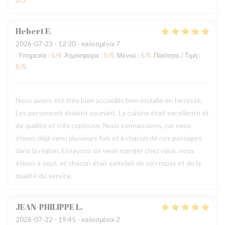
3
/5
Hebert
F
2026-07-23
- 12:30 - καλεσμένοι 7
Υπηρεσία
:
5
/5
Ατμόσφαιρα
:
5
/5
Μενού
:
5
/5
Ποιότητα / Τιμή
:
5
/5
Nous avons été très bien accueillis bien installé en terrasse.
Les personnels étaient souriant. La cuisine était excellente et
de qualité et très copieuse. Nous connaissions, car nous
étions déjà venu plusieurs fois et à chacun de nos passages
dans la région. Essayons de venir manger chez vous. nous
étions à sept, et chacun était satisfait de son repas et de la
qualité du service.
JEAN-PHILIPPE
L
2026-07-22
- 19:45 - καλεσμένοι 2