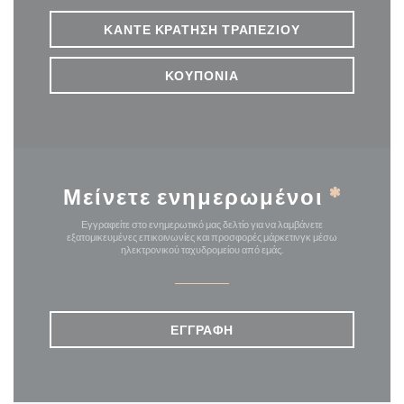
ΚΆΝΤΕ ΚΡΆΤΗΣΗ ΤΡΑΠΕΖΙΟΎ
ΚΟΥΠΌΝΙΑ
Μείνετε ενημερωμένοι
*
Εγγραφείτε στο ενημερωτικό μας δελτίο για να λαμβάνετε
εξατομικευμένες επικοινωνίες και προσφορές μάρκετινγκ μέσω
ηλεκτρονικού ταχυδρομείου από εμάς.
ΕΓΓΡΑΦΉ