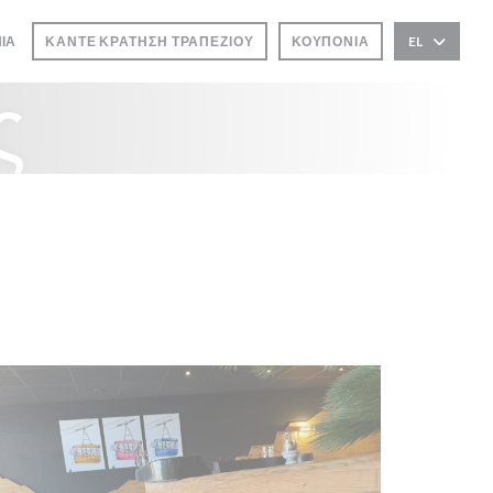
ΝΊΑ
ΚΆΝΤΕ ΚΡΆΤΗΣΗ ΤΡΑΠΕΖΙΟΎ
ΚΟΥΠΌΝΙΑ
EL
ς