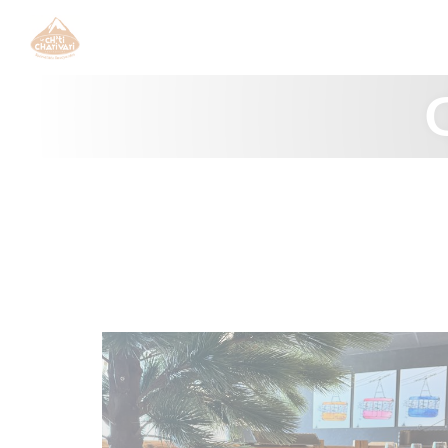
Πίνακας διαχείρισης "Μπισκότων" (Cookies)