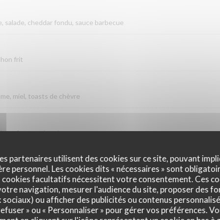
, salade, cheddar fondu, sauce barbecue
hon frit
me, miel, toasts de chèvre
dons, fromage à raclette.
es partenaires utilisent des cookies sur ce site, pouvant impli
e personnel. Les cookies dits « nécessaires » sont obligatoir
 Nuggets frites OU Burger frites + 1 boule de glace en dessert
 cookies facultatifs nécessitent votre consentement. Ces co
otre navigation, mesurer l'audience du site, proposer des fon
x sociaux) ou afficher des publicités ou contenus personnalisé
LES
 refuser » ou « Personnaliser » pour gérer vos préférences. V