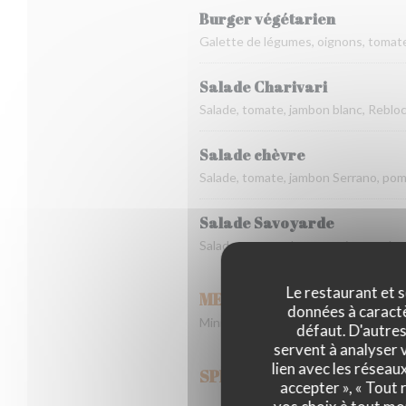
Burger végétarien
Galette de légumes, oignons, tomate
Salade Charivari
Salade, tomate, jambon blanc, Rebloc
Salade chèvre
Salade, tomate, jambon Serrano, pom
Salade Savoyarde
Salade, pomme de terre, oignons, lar
Le restaurant et s
MENU ENFANT (-10 ans)
données à caractèr
Mini raclette OU Mini tartiflette OU
défaut. D'autres
servent à analyser v
lien avec les réseau
SPECIALITES INDIVIDUEL
accepter », « Tout