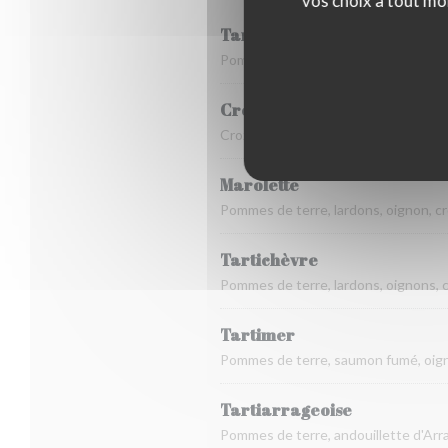
vos choix à tout mo
Tartiflette
Pommes de terre, lardons, oignons,
Croziflette
Crozets, lardons, oignons, crème, R
Marolette
Pommes de terre, lardons, oignon, c
Tartichèvre
Pommes de terre, lardons, oignons,
Tartimer
Pommes de terre, saumon fumé, oign
Tartiarrageoise
Pommes de terre, andouillette d'Arra