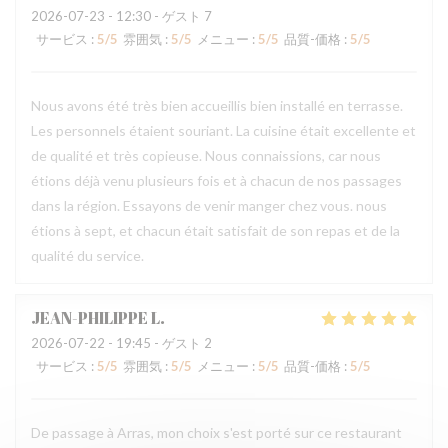
2026-07-23
- 12:30 - ゲスト 7
サービス
:
5
/5
雰囲気
:
5
/5
メニュー
:
5
/5
品質-価格
:
5
/5
Nous avons été très bien accueillis bien installé en terrasse.
Les personnels étaient souriant. La cuisine était excellente et
de qualité et très copieuse. Nous connaissions, car nous
étions déjà venu plusieurs fois et à chacun de nos passages
dans la région. Essayons de venir manger chez vous. nous
étions à sept, et chacun était satisfait de son repas et de la
qualité du service.
JEAN-PHILIPPE
L
2026-07-22
- 19:45 - ゲスト 2
サービス
:
5
/5
雰囲気
:
5
/5
メニュー
:
5
/5
品質-価格
:
5
/5
De passage à Arras, mon choix s'est porté sur ce restaurant