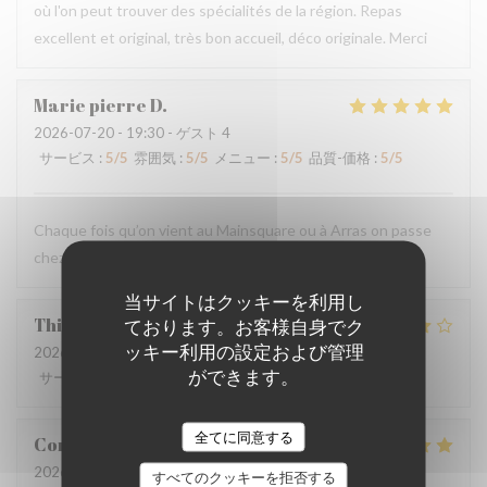
où l'on peut trouver des spécialités de la région. Repas
excellent et original, très bon accueil, déco originale. Merci
Marie pierre
D
2026-07-20
- 19:30 - ゲスト 4
サービス
:
5
/5
雰囲気
:
5
/5
メニュー
:
5
/5
品質-価格
:
5
/5
Chaque fois qu’on vient au Mainsquare ou à Arras on passe
chez vous ❤️🌻incontournable
当サイトはクッキーを利用し
Thierry
L
ております。お客様自身でク
ッキー利用の設定および管理
2026-07-19
- 13:00 - ゲスト 2
ができます。
サービス
:
4
/5
雰囲気
:
3
/5
メニュー
:
3
/5
品質-価格
:
4
/5
全てに同意する
Corentin
B
2026-07-18
- 19:30 - ゲスト 2
すべてのクッキーを拒否する