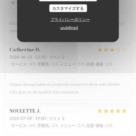
サービス
:
5
/5
雰囲気
:
5
/5
メニュー
:
5
/5
品質-価格
:
5
/5
カスタマイズする
プライバシーポリシー
Excellent comme d’habitude, personnels très agréable et fort
undefined
sympathiques
Catherine
D
2026-06-13
- 12:30 - ゲスト 2
サービス
:
4
/5
雰囲気
:
3
/5
メニュー
:
3
/5
品質-価格
:
2
/5
Odeur désagréable et propreté moyenne de la salle Welsh
très gras et de qualité très moyenne
NOULETTE
J
2026-07-04
- 19:00 - ゲスト 2
サービス
:
5
/5
雰囲気
:
5
/5
メニュー
:
5
/5
品質-価格
:
5
/5