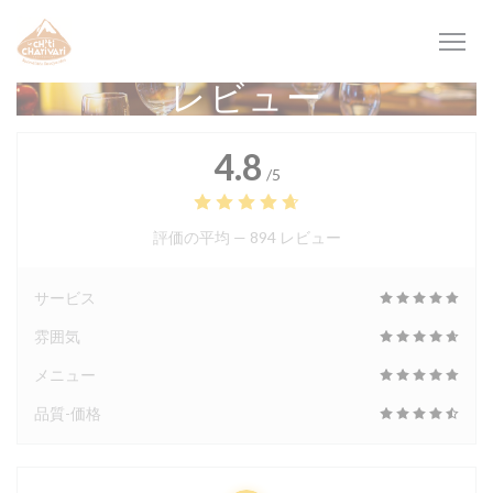
クッキー利用の管理について
レビュー
4.8
/5
評価の平均 —
894 レビュー
サービス
雰囲気
メニュー
品質-価格