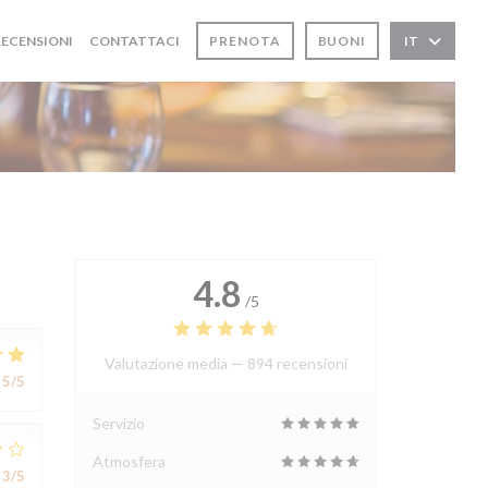
RECENSIONI
CONTATTACI
PRENOTA
BUONI
IT
4.8
/5
Valutazione media —
894 recensioni
5
/5
Servizio
Atmosfera
3
/5