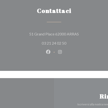
Contattaci
((apre una nuova f
51 Grand Place 62000 ARRAS
03 21 24 02 50
Facebook ((apre una nuova fines
Instagram ((apre una nuov
Ri
Iscriversi alla nostra n