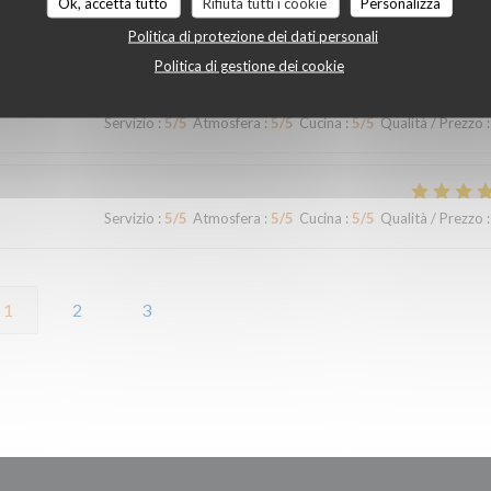
Ok, accetta tutto
Rifiuta tutti i cookie
Personalizza
elsh très gras et de qualité très moyenne
Politica di protezione dei dati personali
Politica di gestione dei cookie
Servizio
:
5
/5
Atmosfera
:
5
/5
Cucina
:
5
/5
Qualità / Prezzo
:
Servizio
:
5
/5
Atmosfera
:
5
/5
Cucina
:
5
/5
Qualità / Prezzo
:
1
2
3