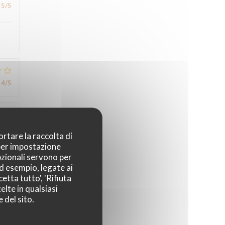
5
/5
4
/5
5
/5
ortare la raccolta di
 per impostazione
pzionali servono per
ad esempio, legate ai
etta tutto', 'Rifiuta
elte in qualsiasi
 del sito.
2
/5