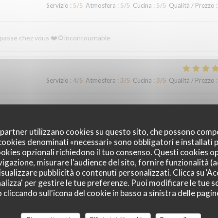
Servizio
:
5
/5
Atmosfera
:
5
/5
Cucina
:
5
/5
Qualità / Prezzo
:
n passe chez vous ❤️🌻incontournable
Servizio
:
4
/5
Atmosfera
:
3
/5
Cucina
:
3
/5
Qualità / Prezzo
:
Servizio
:
5
/5
Atmosfera
:
5
/5
Cucina
:
5
/5
Qualità / Prezzo
:
oi partner utilizzano cookies su questo sito, che possono comp
I cookies denominati «necessari» sono obbligatori e installati
cookies opzionali richiedono il tuo consenso. Questi cookies o
le et fort sympathiques
vigazione, misurare l'audience del sito, fornire funzionalità (
sualizzare pubblicità o contenuti personalizzati. Clicca su 'Acc
alizza' per gestire le tue preferenze. Puoi modificare le tue sc
liccando sull'icona del cookie in basso a sinistra delle pagine
Servizio
:
4
/5
Atmosfera
:
3
/5
Cucina
:
3
/5
Qualità / Prezzo
: