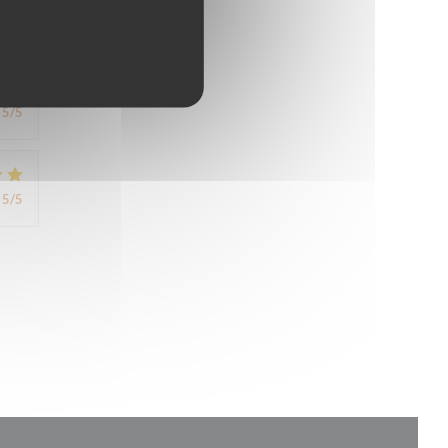
5
/5
5
/5