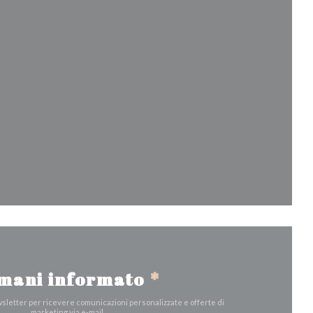
inestra))
tra))
a finestra))
mani informato
*
ewsletter per ricevere comunicazioni personalizzate e offerte di
marketing via e-mail.