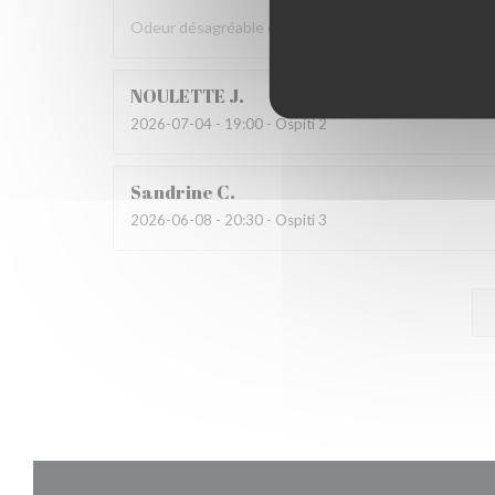
Odeur désagréable et propreté moyenne de la salle W
NOULETTE
J
2026-07-04
- 19:00 - Ospiti 2
Sandrine
C
2026-06-08
- 20:30 - Ospiti 3