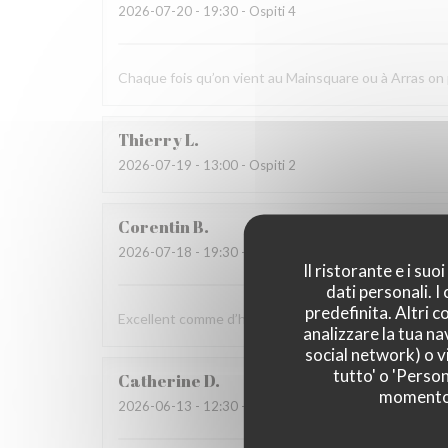
2026-07-20
- 19:30 - Ospiti 4
Chaque fois qu’on vient au Mainsquare ou à Arras o
Thierry
L
2026-07-19
- 13:00 - Ospiti 2
Corentin
B
2026-07-18
- 19:30 - Ospiti 2
Il ristorante e i su
dati personali. 
predefinita. Altri 
Excellent comme d’habitude, personnels très agréab
analizzare la tua na
social network) o vi
tutto' o 'Person
Catherine
D
momento c
2026-06-13
- 12:30 - Ospiti 2