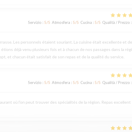
Servizio
:
5
/5
Atmosfera
:
5
/5
Cucina
:
5
/5
Qualità / Prezzo
:
errasse. Les personnels étaient souriant. La cuisine était excellente et d
 étions déjà venu plusieurs fois et à chacun de nos passages dans la rég
t, et chacun était satisfait de son repas et de la qualité du service.
Servizio
:
5
/5
Atmosfera
:
5
/5
Cucina
:
5
/5
Qualità / Prezzo
:
aurant où l'on peut trouver des spécialités de la région. Repas excellent