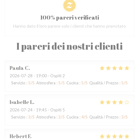
100% pareri verificati
Hanno dato il loro parere solo i clienti che hanno prenotato
I pareri dei nostri clienti
Paula
C
2026-07-28
- 19:00 - Ospiti 2
Servizio
:
5
/5
Atmosfera
:
5
/5
Cucina
:
5
/5
Qualità / Prezzo
:
5
/5
Isabelle
L
2026-07-24
- 19:45 - Ospiti 5
Servizio
:
3
/5
Atmosfera
:
3
/5
Cucina
:
4
/5
Qualità / Prezzo
:
3
/5
Hebert
F