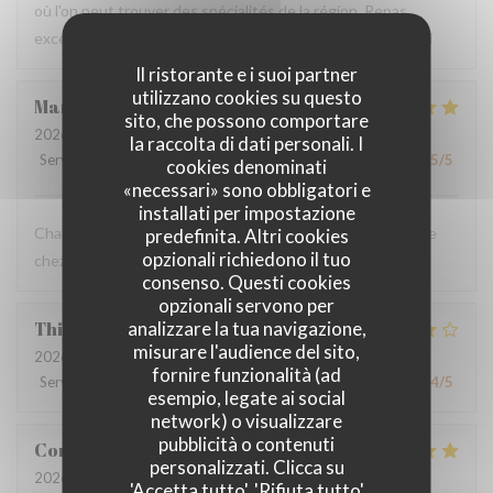
où l'on peut trouver des spécialités de la région. Repas
excellent et original, très bon accueil, déco originale. Merci
Il ristorante e i suoi partner
utilizzano cookies su questo
Marie pierre
D
sito, che possono comportare
2026-07-20
- 19:30 - Ospiti 4
la raccolta di dati personali. I
Servizio
:
5
/5
Atmosfera
:
5
/5
Cucina
:
5
/5
Qualità / Prezzo
:
5
/5
cookies denominati
«necessari» sono obbligatori e
installati per impostazione
Chaque fois qu’on vient au Mainsquare ou à Arras on passe
predefinita. Altri cookies
opzionali richiedono il tuo
chez vous ❤️🌻incontournable
consenso. Questi cookies
opzionali servono per
Thierry
L
analizzare la tua navigazione,
misurare l'audience del sito,
2026-07-19
- 13:00 - Ospiti 2
fornire funzionalità (ad
Servizio
:
4
/5
Atmosfera
:
3
/5
Cucina
:
3
/5
Qualità / Prezzo
:
4
/5
esempio, legate ai social
network) o visualizzare
pubblicità o contenuti
Corentin
B
personalizzati. Clicca su
2026-07-18
- 19:30 - Ospiti 2
'Accetta tutto', 'Rifiuta tutto'