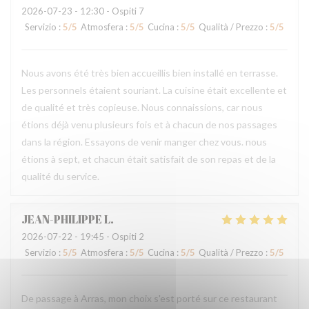
2026-07-23
- 12:30 - Ospiti 7
Servizio
:
5
/5
Atmosfera
:
5
/5
Cucina
:
5
/5
Qualità / Prezzo
:
5
/5
Nous avons été très bien accueillis bien installé en terrasse.
Les personnels étaient souriant. La cuisine était excellente et
de qualité et très copieuse. Nous connaissions, car nous
étions déjà venu plusieurs fois et à chacun de nos passages
dans la région. Essayons de venir manger chez vous. nous
étions à sept, et chacun était satisfait de son repas et de la
qualité du service.
JEAN-PHILIPPE
L
2026-07-22
- 19:45 - Ospiti 2
Servizio
:
5
/5
Atmosfera
:
5
/5
Cucina
:
5
/5
Qualità / Prezzo
:
5
/5
De passage à Arras, mon choix s'est porté sur ce restaurant