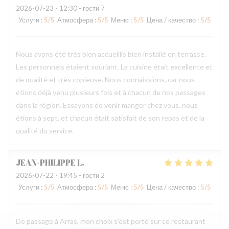
2026-07-23
- 12:30 - гости 7
Услуги
:
5
/5
Атмосфера
:
5
/5
Меню
:
5
/5
Цена / качество
:
5
/5
Nous avons été très bien accueillis bien installé en terrasse.
Les personnels étaient souriant. La cuisine était excellente et
de qualité et très copieuse. Nous connaissions, car nous
étions déjà venu plusieurs fois et à chacun de nos passages
dans la région. Essayons de venir manger chez vous. nous
étions à sept, et chacun était satisfait de son repas et de la
qualité du service.
JEAN-PHILIPPE
L
2026-07-22
- 19:45 - гости 2
Услуги
:
5
/5
Атмосфера
:
5
/5
Меню
:
5
/5
Цена / качество
:
5
/5
De passage à Arras, mon choix s'est porté sur ce restaurant