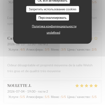
Ок, все активировать
Услуги
:
5
/5
Атмосфера
:
5
/5
Меню
:
5
/5
Цена / качество
:
5
/5
Запретить использование cookies
Персонализировать
Excellent comme d’habitude, personnels très agréable et fort
sympathiques
Политика конфиденциальности
undefined
Catherine
D
2026-06-13
- 12:30 - гости 2
Услуги
:
4
/5
Атмосфера
:
3
/5
Меню
:
3
/5
Цена / качество
:
2
/5
Odeur désagréable et propreté moyenne de la salle Welsh
très gras et de qualité très moyenne
NOULETTE
J
2026-07-04
- 19:00 - гости 2
Услуги
:
5
/5
Атмосфера
:
5
/5
Меню
:
5
/5
Цена / качество
:
5
/5