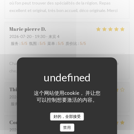
où l'on peut trouver des spécialités de la région. Repas
excellent et original, très bon accueil, déco originale. Merci
Marie pierre
D
2026-07-20
- 19:30 - 来宾 4
服务
:
5
/5
氛围
:
5
/5
菜单
:
5
/5
质价比
:
5
/5
Chaque fois qu’on vient au Mainsquare ou à Arras on passe
chez vous ❤️🌻incontournable
Thierry
L
这个网站使用cookie， 并让您
2026-07-19
- 13:00 - 来宾 2
可以控制想要激活的内容。
服务
:
4
/5
氛围
:
3
/5
菜单
:
3
/5
质价比
:
4
/5
好的，全部接受
Corentin
B
禁用
2026-07-18
- 19:30 - 来宾 2