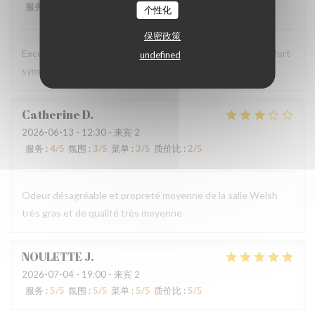
服务
:
5
/5
氛围
:
5
/5
菜单
:
5
/5
质价比
:
5
/5
个性化
保密政策
Excellent comme d’habitude, personnels très agréable et fort
undefined
sympathiques
Catherine
D
2026-06-13
- 12:30 - 来宾 2
服务
:
4
/5
氛围
:
3
/5
菜单
:
3
/5
质价比
:
2
/5
Odeur désagréable et propreté moyenne de la salle Welsh
très gras et de qualité très moyenne
NOULETTE
J
2026-07-04
- 19:00 - 来宾 2
服务
:
5
/5
氛围
:
5
/5
菜单
:
5
/5
质价比
:
5
/5