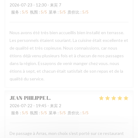
2026-07-23
- 12:30 - 来宾 7
服务
:
5
/5
氛围
:
5
/5
菜单
:
5
/5
质价比
:
5
/5
Nous avons été très bien accueillis bien installé en terrasse.
Les personnels étaient souriant. La cuisine était excellente et
de qualité et très copieuse. Nous connaissions, car nous
étions déjà venu plusieurs fois et à chacun de nos passages
dans la région. Essayons de venir manger chez vous. nous
étions à sept, et chacun était satisfait de son repas et de la
qualité du service.
JEAN-PHILIPPE
L
2026-07-22
- 19:45 - 来宾 2
服务
:
5
/5
氛围
:
5
/5
菜单
:
5
/5
质价比
:
5
/5
De passage à Arras, mon choix s'est porté sur ce restaurant