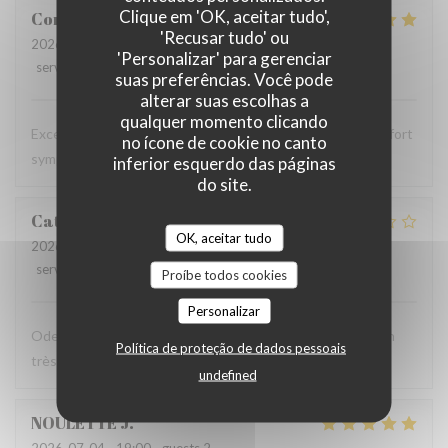
Clique em 'OK, aceitar tudo',
Corentin
B
'Recusar tudo' ou
2026-07-18
- 19:30 - guests 2
'Personalizar' para gerenciar
service
:
5
/5
ambience
:
5
/5
menu
:
5
/5
quality_price
:
5
/5
suas preferências. Você pode
alterar suas escolhas a
qualquer momento clicando
Excellent comme d’habitude, personnels très agréable et fort
no ícone de cookie no canto
sympathiques
inferior esquerdo das páginas
do site.
Catherine
D
OK, aceitar tudo
2026-06-13
- 12:30 - guests 2
service
:
4
/5
ambience
:
3
/5
menu
:
3
/5
quality_price
:
2
/5
Proíbe todos cookies
Personalizar
Odeur désagréable et propreté moyenne de la salle Welsh
Política de proteção de dados pessoais
très gras et de qualité très moyenne
undefined
NOULETTE
J