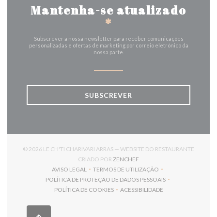
Mantenha-se atualizado
*
Subscrever a nossa newsletter para receber comunicações
personalizadas e ofertas de marketing por correio eletrónico da
nossa parte.
SUBSCREVER
© 2026 LE CH'TI CHARIVARI ARRAS — WEBSITE DO RESTAURANTE
((ABRE NUMA NOVA JANELA)
CRIADO POR
ZENCHEF
AVISO LEGAL
TERMOS DE UTILIZAÇÃO
((ABRE NUMA NOVA JANELA))
((ABRE NUMA NOVA JANELA))
POLÍTICA DE PROTEÇÃO DE DADOS PESSOAIS
((ABRE NUMA NOVA JANELA))
POLÍTICA DE COOKIES
ACESSIBILIDADE
((ABRE NUMA NOVA JANELA))
((ABRE NUMA NOVA JANELA