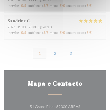
2026-07-04
- 19:00 - guests 2
service
:
5
/5
ambience
:
5
/5
menu
:
5
/5
quality_price
:
5
/5
Sandrine
C
2026-06-08
- 20:30 - guests 3
service
:
5
/5
ambience
:
5
/5
menu
:
5
/5
quality_price
:
5
/5
1
2
3
Mapa e Contacto
((abre numa nova 
51 Grand Place 62000 ARRAS