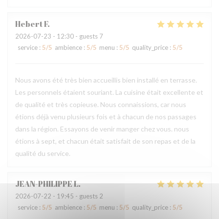
Hebert
F
2026-07-23
- 12:30 - guests 7
service
:
5
/5
ambience
:
5
/5
menu
:
5
/5
quality_price
:
5
/5
Nous avons été très bien accueillis bien installé en terrasse.
Les personnels étaient souriant. La cuisine était excellente et
de qualité et très copieuse. Nous connaissions, car nous
étions déjà venu plusieurs fois et à chacun de nos passages
dans la région. Essayons de venir manger chez vous. nous
étions à sept, et chacun était satisfait de son repas et de la
qualité du service.
JEAN-PHILIPPE
L
2026-07-22
- 19:45 - guests 2
service
:
5
/5
ambience
:
5
/5
menu
:
5
/5
quality_price
:
5
/5