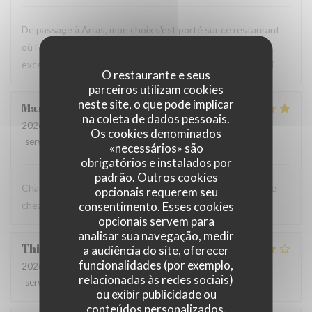
De passage à Arras, mon choix s'est porté sur ce restaurant
où l'on peut trouver des spécialités de la région. Repas
excellent et original, très bon accueil, déco originale. Merci
O restaurante e seus
parceiros utilizam cookies
neste site, o que pode implicar
Marie pierre
D
na coleta de dados pessoais.
2026-07-20
- 19:30 - guests 4
Os cookies denominados
service
:
5
/5
ambience
:
5
/5
menu
:
5
/5
quality_price
:
5
/5
«necessários» são
obrigatórios e instalados por
padrão. Outros cookies
Chaque fois qu’on vient au Mainsquare ou à Arras on passe
opcionais requerem seu
consentimento. Esses cookies
chez vous ❤️🌻incontournable
opcionais servem para
analisar sua navegação, medir
Thierry
L
a audiência do site, oferecer
funcionalidades (por exemplo,
2026-07-19
- 13:00 - guests 2
relacionadas às redes sociais)
service
:
4
/5
ambience
:
3
/5
menu
:
3
/5
quality_price
:
4
/5
ou exibir publicidade ou
conteúdos personalizados.