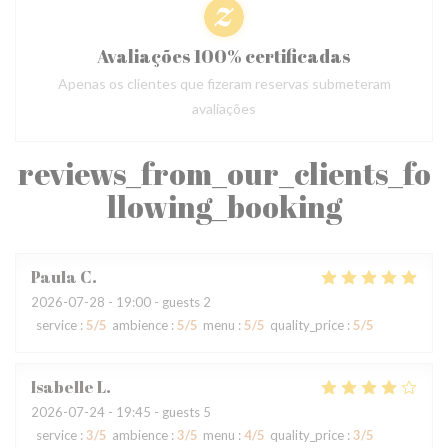
Avaliações 100% certificadas
Apenas os clientes que fizeram reservas submeteram
avaliações
reviews_from_our_clients_fo
llowing_booking
Paula
C
2026-07-28
- 19:00 - guests 2
service
:
5
/5
ambience
:
5
/5
menu
:
5
/5
quality_price
:
5
/5
Isabelle
L
2026-07-24
- 19:45 - guests 5
service
:
3
/5
ambience
:
3
/5
menu
:
4
/5
quality_price
:
3
/5