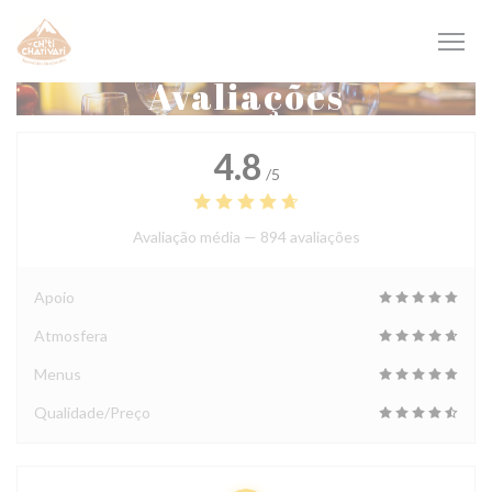
Painel de Gerenciamento de Cookies
Avaliações
4.8
/5
Avaliação média —
894 avaliações
Apoio
Atmosfera
Menus
Qualidade/Preço