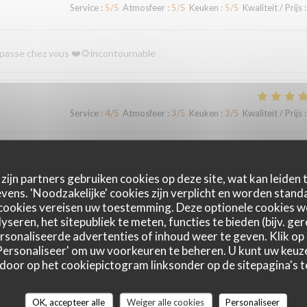
Service
:
5
/5
Atmosfeer
:
5
/5
Keuken
:
5
/5
Kwaliteit / Prijs
:
n passe chez vous ❤️🌻incontournable
Service
:
4
/5
Atmosfeer
:
3
/5
Keuken
:
3
/5
Kwaliteit / Prijs
:
Service
:
5
/5
Atmosfeer
:
5
/5
Keuken
:
5
/5
Kwaliteit / Prijs
:
zijn partners gebruiken cookies op deze site, wat kan leiden
ens. 'Noodzakelijke' cookies zijn verplicht en worden standa
cookies vereisen uw toestemming. Deze optionele cookies 
le et fort sympathiques
yseren, het sitepubliek te meten, functies te bieden (bijv. ge
sonaliseerde advertenties of inhoud weer te geven. Klik op '
 'Personaliseer' om uw voorkeuren te beheren. U kunt uw keu
 door op het cookiepictogram linksonder op de sitepagina's te
Service
:
4
/5
Atmosfeer
:
3
/5
Keuken
:
3
/5
Kwaliteit / Prijs
:
OK, accepteer alle
Weiger alle cookies
Personaliseer