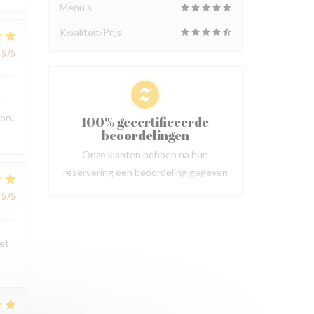
Menu's
Kwaliteit/Prijs
5
/5
e
ion.
100% gecertificeerde
beoordelingen
Onze klanten hebben na hun
reservering een beoordeling gegeven
5
/5
 et