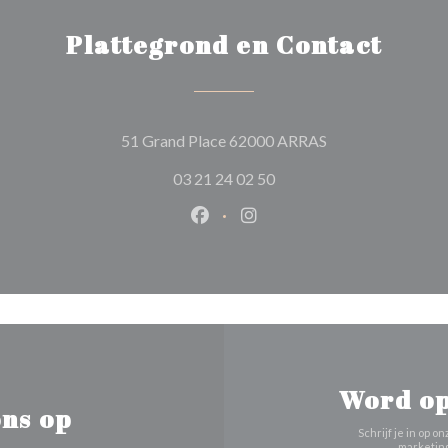
Plattegrond en Contact
((opent in een nie
51 Grand Place 62000 ARRAS
03 21 24 02 50
Facebook ((opent in een nieuw 
Instagram ((opent in een 
Word op
ns op
Schrijf je in op
marketing