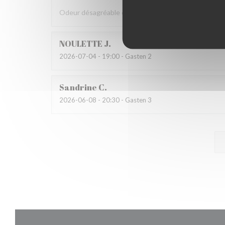
Odeur désagréable et propreté moyenne de la salle W
NOULETTE
J
2026-07-04
- 19:00 - Gasten 2
Sandrine
C
2026-06-08
- 20:30 - Gasten 3