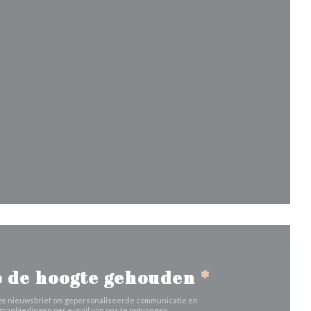
uw venster))
venster))
nieuw venster))
 de hoogte gehouden
*
 onze nieuwsbrief om gepersonaliseerde communicatie en
aanbiedingen per e-mail van ons te ontvangen.