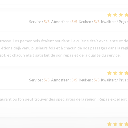
Service
:
5
/5
Atmosfeer
:
5
/5
Keuken
:
5
/5
Kwaliteit / Prijs
:
errasse. Les personnels étaient souriant. La cuisine était excellente et d
 étions déjà venu plusieurs fois et à chacun de nos passages dans la rég
t, et chacun était satisfait de son repas et de la qualité du service.
Service
:
5
/5
Atmosfeer
:
5
/5
Keuken
:
5
/5
Kwaliteit / Prijs
:
aurant où l'on peut trouver des spécialités de la région. Repas excellent