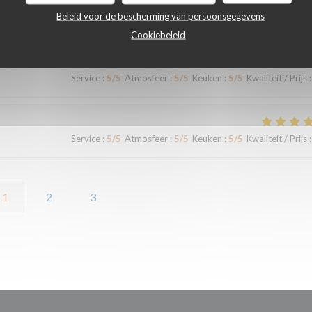
Beleid voor de bescherming van persoonsgegevens
elsh très gras et de qualité très moyenne
Cookiebeleid
Service
:
5
/5
Atmosfeer
:
5
/5
Keuken
:
5
/5
Kwaliteit / Prijs
:
Service
:
5
/5
Atmosfeer
:
5
/5
Keuken
:
5
/5
Kwaliteit / Prijs
:
1
2
3