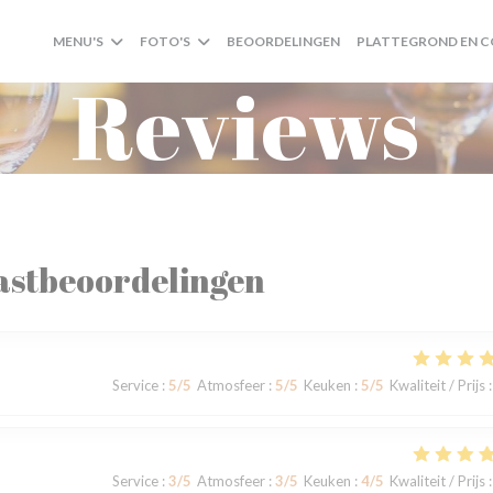
MENU'S
FOTO'S
BEOORDELINGEN
PLATTEGROND EN 
Reviews
astbeoordelingen
Service
:
5
/5
Atmosfeer
:
5
/5
Keuken
:
5
/5
Kwaliteit / Prijs
:
Service
:
3
/5
Atmosfeer
:
3
/5
Keuken
:
4
/5
Kwaliteit / Prijs
: