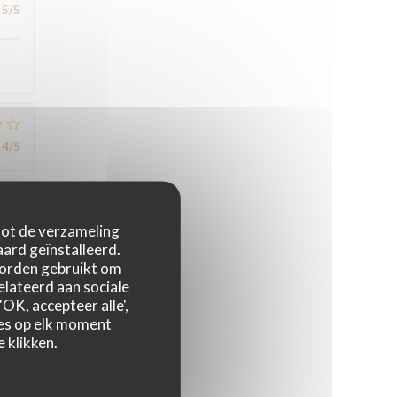
5
/5
4
/5
5
/5
 tot de verzameling
ard geïnstalleerd.
worden gebruikt om
relateerd aan sociale
OK, accepteer alle',
zes op elk moment
 klikken.
2
/5