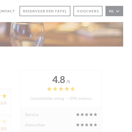
CONTACT
RESERVEER EEN TAFEL
VOUCHERS
NL
4.8
/5
Gemiddelde rating —
894 reviews
5
/5
Service
Atmosfeer
3
/5