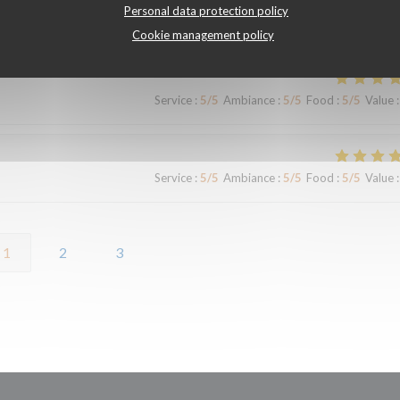
Personal data protection policy
elsh très gras et de qualité très moyenne
Cookie management policy
Service
:
5
/5
Ambiance
:
5
/5
Food
:
5
/5
Value
:
Service
:
5
/5
Ambiance
:
5
/5
Food
:
5
/5
Value
:
1
2
3