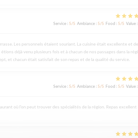
Service
:
5
/5
Ambiance
:
5
/5
Food
:
5
/5
Value
:
errasse. Les personnels étaient souriant. La cuisine était excellente et d
 étions déjà venu plusieurs fois et à chacun de nos passages dans la rég
t, et chacun était satisfait de son repas et de la qualité du service.
Service
:
5
/5
Ambiance
:
5
/5
Food
:
5
/5
Value
:
aurant où l'on peut trouver des spécialités de la région. Repas excellent