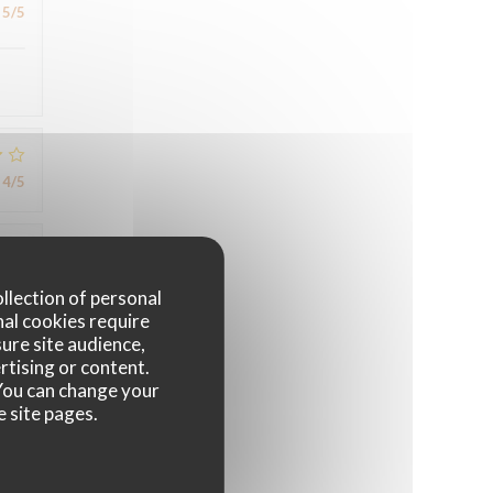
5
/5
4
/5
5
/5
ollection of personal
nal cookies require
ure site audience,
rtising or content.
. You can change your
e site pages.
2
/5