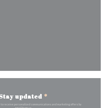
window))
ow))
ew window))
Stay updated
*
r to receive personalized communications and marketing offers by
email from us.