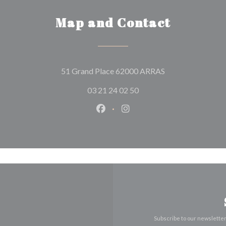
Map and Contact
((opens in a new 
51 Grand Place 62000 ARRAS
03 21 24 02 50
Facebook ((opens in a new wind
Instagram ((opens in a n
Subscribe to our newslette