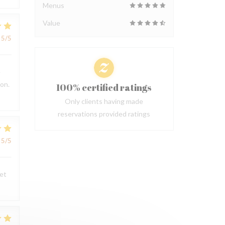
Menus
Value
5
/5
e
ion.
100% certified ratings
Only clients having made
reservations provided ratings
5
/5
 et