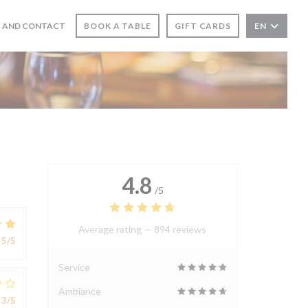
 AND CONTACT
BOOK A TABLE
GIFT CARDS
EN
4.8
/5
Average rating —
894 reviews
5
/5
Service
Ambiance
3
/5