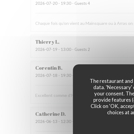
2026-07-20
- 19:30 - Guests 4
Chaque fois qu’on vient au Mainsquare ou à Arras o
Thierry
L
2026-07-19
- 13:00 - Guests 2
Corentin
B
2026-07-18
- 19:30 - Guests 2
The restaurant and i
data. 'Necessary' 
your consent. The
Excellent comme d’habitude, personnels très agréab
provide features (
Click on 'OK, accept
choices at a
Catherine
D
2026-06-13
- 12:30 - Guests 2