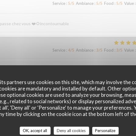
Service
:
5
/5
Ambiance
:
5
/5
Food
:
5
/5
Value
:
n passe chez vous ❤️🌻incontournable
Service
:
4
/5
Ambiance
:
3
/5
Food
:
3
/5
Value
:
Service
:
5
/5
Ambiance
:
5
/5
Food
:
5
/5
Value
:
ts partners use cookies on this site, which may involve the c
cookies are mandatory and installed by default. Other optio
se optional cookies are used to analyze your browsing, meas
le et fort sympathiques
e.g., related to social networks) or display personalized adve
 all', 'Deny all' or 'Personalize' to manage your preferences
ny time by clicking on the cookie icon at the bottom left of th
Service
:
4
/5
Ambiance
:
3
/5
Food
:
3
/5
Value
:
OK, accept all
Deny all cookies
Personalize