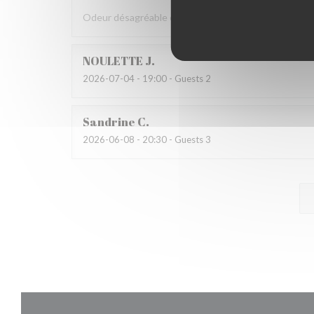
Odeur désagréable et propreté moyenne de la salle W
NOULETTE
J
2026-07-04
- 19:00 - Guests 2
Sandrine
C
2026-06-08
- 20:30 - Guests 3