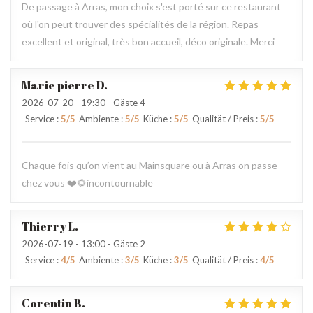
De passage à Arras, mon choix s'est porté sur ce restaurant
où l'on peut trouver des spécialités de la région. Repas
excellent et original, très bon accueil, déco originale. Merci
Marie pierre
D
2026-07-20
- 19:30 - Gäste 4
Service
:
5
/5
Ambiente
:
5
/5
Küche
:
5
/5
Qualität / Preis
:
5
/5
Chaque fois qu’on vient au Mainsquare ou à Arras on passe
chez vous ❤️🌻incontournable
Thierry
L
2026-07-19
- 13:00 - Gäste 2
Service
:
4
/5
Ambiente
:
3
/5
Küche
:
3
/5
Qualität / Preis
:
4
/5
Corentin
B