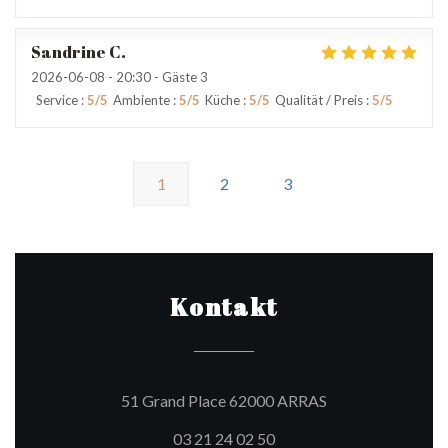
Sandrine
C
2026-06-08
- 20:30 - Gäste 3
Service
:
5
/5
Ambiente
:
5
/5
Küche
:
5
/5
Qualität / Preis
:
5
/5
1
2
3
Kontakt
((öffnet ein neues
51 Grand Place 62000 ARRAS
03 21 24 02 50