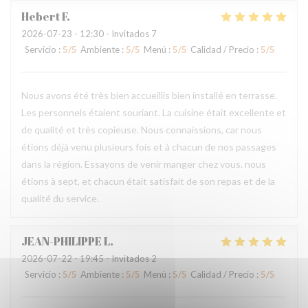
Hebert
F
2026-07-23
- 12:30 - Invitados 7
Servicio
:
5
/5
Ambiente
:
5
/5
Menú
:
5
/5
Calidad / Precio
:
5
/5
Nous avons été très bien accueillis bien installé en terrasse.
Les personnels étaient souriant. La cuisine était excellente et
de qualité et très copieuse. Nous connaissions, car nous
étions déjà venu plusieurs fois et à chacun de nos passages
dans la région. Essayons de venir manger chez vous. nous
étions à sept, et chacun était satisfait de son repas et de la
qualité du service.
JEAN-PHILIPPE
L
2026-07-22
- 19:45 - Invitados 2
Servicio
:
5
/5
Ambiente
:
5
/5
Menú
:
5
/5
Calidad / Precio
:
5
/5