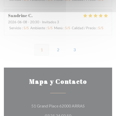
Sandrine
C
2026-06-08
- 20:30 - Invitados 3
Servicio
:
5
/5
Ambiente
:
5
/5
Menú
:
5
/5
Calidad / Precio
:
5
/5
1
2
3
Mapa y Contacto
((abre en una nue
51 Grand Place 62000 ARRAS
03 21 24 02 50