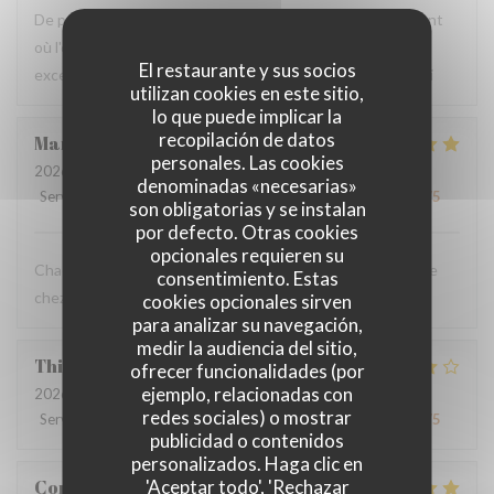
De passage à Arras, mon choix s'est porté sur ce restaurant
où l'on peut trouver des spécialités de la région. Repas
El restaurante y sus socios
excellent et original, très bon accueil, déco originale. Merci
utilizan cookies en este sitio,
lo que puede implicar la
recopilación de datos
Marie pierre
D
personales. Las cookies
2026-07-20
- 19:30 - Invitados 4
denominadas «necesarias»
Servicio
:
5
/5
Ambiente
:
5
/5
Menú
:
5
/5
Calidad / Precio
:
5
/5
son obligatorias y se instalan
por defecto. Otras cookies
opcionales requieren su
Chaque fois qu’on vient au Mainsquare ou à Arras on passe
consentimiento. Estas
chez vous ❤️🌻incontournable
cookies opcionales sirven
para analizar su navegación,
medir la audiencia del sitio,
Thierry
L
ofrecer funcionalidades (por
ejemplo, relacionadas con
2026-07-19
- 13:00 - Invitados 2
redes sociales) o mostrar
Servicio
:
4
/5
Ambiente
:
3
/5
Menú
:
3
/5
Calidad / Precio
:
4
/5
publicidad o contenidos
personalizados. Haga clic en
'Aceptar todo', 'Rechazar
Corentin
B