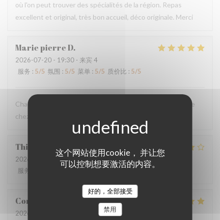
où l'on peut trouver des spécialités de la région. Repas
excellent et original, très bon accueil, déco originale. Merci
Marie pierre
D
2026-07-20
- 19:30 - 来宾 4
服务
:
5
/5
氛围
:
5
/5
菜单
:
5
/5
质价比
:
5
/5
Chaque fois qu’on vient au Mainsquare ou à Arras on passe
chez vous ❤️🌻incontournable
Thierry
L
这个网站使用cookie， 并让您
2026-07-19
- 13:00 - 来宾 2
可以控制想要激活的内容。
服务
:
4
/5
氛围
:
3
/5
菜单
:
3
/5
质价比
:
4
/5
好的，全部接受
Corentin
B
禁用
2026-07-18
- 19:30 - 来宾 2