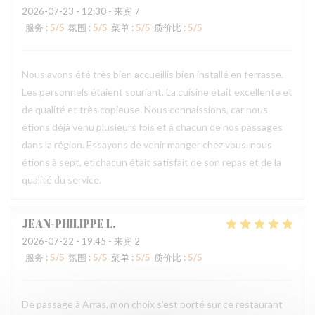
2026-07-23
- 12:30 - 来宾 7
服务
:
5
/5
氛围
:
5
/5
菜单
:
5
/5
质价比
:
5
/5
Nous avons été très bien accueillis bien installé en terrasse.
Les personnels étaient souriant. La cuisine était excellente et
de qualité et très copieuse. Nous connaissions, car nous
étions déjà venu plusieurs fois et à chacun de nos passages
dans la région. Essayons de venir manger chez vous. nous
étions à sept, et chacun était satisfait de son repas et de la
qualité du service.
JEAN-PHILIPPE
L
2026-07-22
- 19:45 - 来宾 2
服务
:
5
/5
氛围
:
5
/5
菜单
:
5
/5
质价比
:
5
/5
De passage à Arras, mon choix s'est porté sur ce restaurant