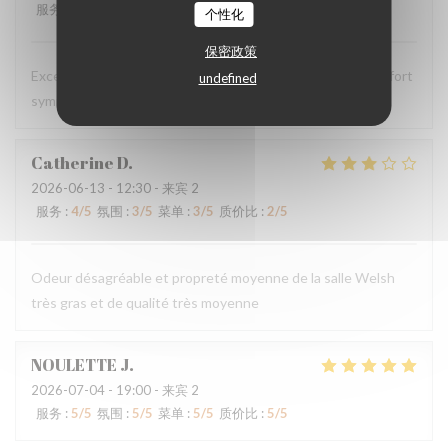
服务
:
5
/5
氛围
:
5
/5
菜单
:
5
/5
质价比
:
5
/5
个性化
保密政策
Excellent comme d’habitude, personnels très agréable et fort
undefined
sympathiques
Catherine
D
2026-06-13
- 12:30 - 来宾 2
服务
:
4
/5
氛围
:
3
/5
菜单
:
3
/5
质价比
:
2
/5
Odeur désagréable et propreté moyenne de la salle Welsh
très gras et de qualité très moyenne
NOULETTE
J
2026-07-04
- 19:00 - 来宾 2
服务
:
5
/5
氛围
:
5
/5
菜单
:
5
/5
质价比
:
5
/5