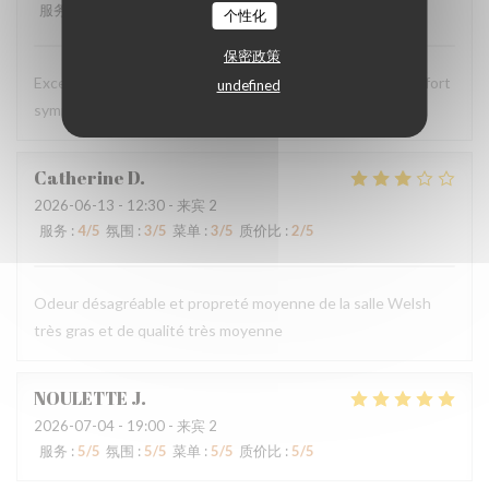
服务
:
5
/5
氛围
:
5
/5
菜单
:
5
/5
质价比
:
5
/5
个性化
保密政策
Excellent comme d’habitude, personnels très agréable et fort
undefined
sympathiques
Catherine
D
2026-06-13
- 12:30 - 来宾 2
服务
:
4
/5
氛围
:
3
/5
菜单
:
3
/5
质价比
:
2
/5
Odeur désagréable et propreté moyenne de la salle Welsh
très gras et de qualité très moyenne
NOULETTE
J
2026-07-04
- 19:00 - 来宾 2
服务
:
5
/5
氛围
:
5
/5
菜单
:
5
/5
质价比
:
5
/5