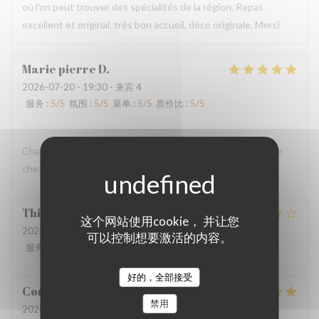
où l'on peut trouver des spécialités de la région. Repas
excellent et original, très bon accueil, déco originale. Merci
Marie pierre
D
2026-07-20
- 19:30 - 来宾 4
服务
:
5
/5
氛围
:
5
/5
菜单
:
5
/5
质价比
:
5
/5
Chaque fois qu’on vient au Mainsquare ou à Arras on passe
chez vous ❤️🌻incontournable
Thierry
L
这个网站使用cookie， 并让您
2026-07-19
- 13:00 - 来宾 2
可以控制想要激活的内容。
服务
:
4
/5
氛围
:
3
/5
菜单
:
3
/5
质价比
:
4
/5
好的，全部接受
Corentin
B
禁用
2026-07-18
- 19:30 - 来宾 2