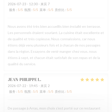
2026-07-23
- 12:30 - 来宾 7
服务
:
5
/5
氛围
:
5
/5
菜单
:
5
/5
质价比
:
5
/5
Nous avons été très bien accueillis bien installé en terrasse.
Les personnels étaient souriant. La cuisine était excellente et
de qualité et très copieuse. Nous connaissions, car nous
étions déjà venu plusieurs fois et à chacun de nos passages
dans la région. Essayons de venir manger chez vous. nous
étions à sept, et chacun était satisfait de son repas et de la
qualité du service.
JEAN-PHILIPPE
L
2026-07-22
- 19:45 - 来宾 2
服务
:
5
/5
氛围
:
5
/5
菜单
:
5
/5
质价比
:
5
/5
De passage à Arras, mon choix s'est porté sur ce restaurant