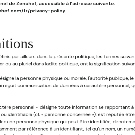
el de Zenchef, accessible à l’adresse suivante:
hef.com/fr/privacy-policy.
itions
inis par ailleurs dans la présente politique, les termes suivant
r ou au pluriel dans ladite politique, ont la signification suiva
 désigne la personne physique ou morale, l'autorité publique, le
i reçoit communication de données à caractère personnel, qu'
ctère personnel »: désigne toute information se rapportant 
 ou identifiable (cf. « personne concernée »); est réputée êt
ble» une personne physique qui peut être identifiée, directem
mment par référence à un identifiant, tel qu'un nom, un numér