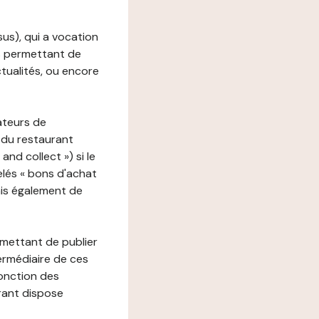
ssus), qui a vocation
ons permettant de
ctualités, ou encore
ateurs de
 du restaurant
nd collect ») si le
lés « bons d'achat
ais également de
rmettant de publier
termédiaire de ces
fonction des
urant dispose