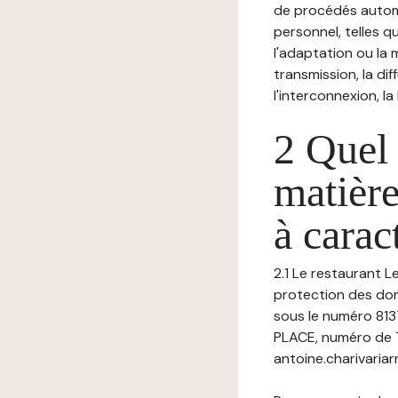
de procédés autom
personnel, telles qu
l'adaptation ou la m
transmission, la di
l'interconnexion, la
2 Quel 
matière
à carac
2.1 Le restaurant L
protection des don
sous le numéro 81
PLACE, numéro de T
antoine.charivariar