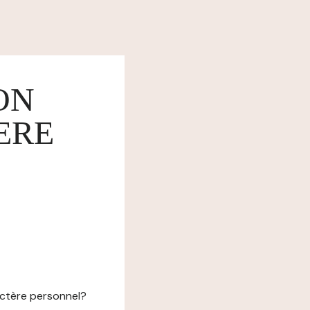
ON
ERE
actère personnel?