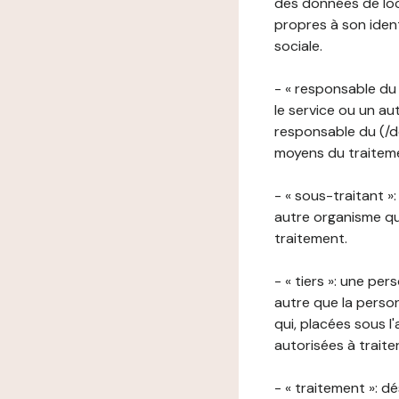
des données de loca
propres à son iden
sociale.
- « responsable du 
le service ou un au
responsable du (/de
moyens du traitemen
- « sous-traitant »
autre organisme qu
traitement.
- « tiers »: une pe
autre que la perso
qui, placées sous l
autorisées à traite
- « traitement »: 