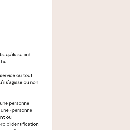
s, qu'ils soient
nte:
 service ou tout
il s'agisse ou non
à une personne
re une «personne
ent ou
o d'identification,