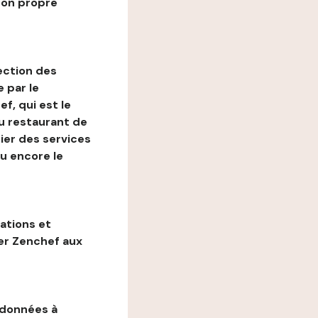
son propre
ection des
 par le
f, qui est le
au restaurant de
ier des services
ou encore le
gations et
ter Zenchef aux
 données à