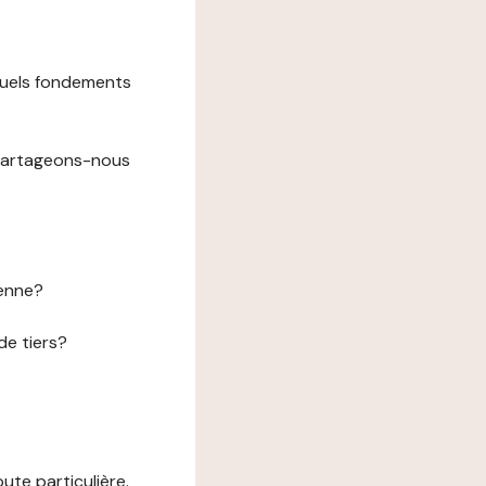
 quels fondements
 partageons-nous
éenne?
de tiers?
te particulière.