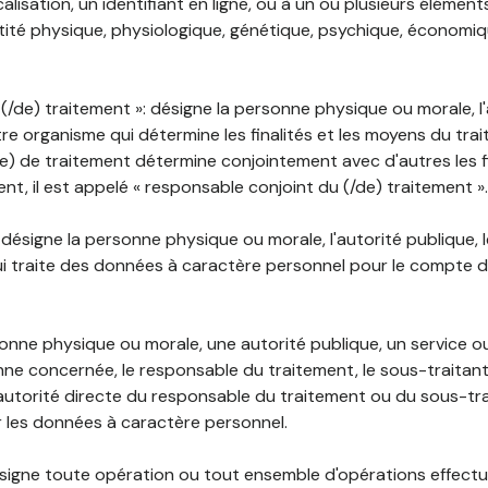
lisation, un identifiant en ligne, ou à un ou plusieurs élément
tité physique, physiologique, génétique, psychique, économiqu
(/de) traitement »: désigne la personne physique ou morale, l'
tre organisme qui détermine les finalités et les moyens du tra
) de traitement détermine conjointement avec d'autres les fin
t, il est appelé « responsable conjoint du (/de) traitement ».
: désigne la personne physique ou morale, l'autorité publique, 
i traite des données à caractère personnel pour le compte 
rsonne physique ou morale, une autorité publique, un service 
nne concernée, le responsable du traitement, le sous-traitan
'autorité directe du responsable du traitement ou du sous-tra
r les données à caractère personnel.
désigne toute opération ou tout ensemble d'opérations effectu