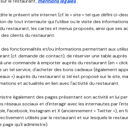
 sur le restaurant,
mentions légales
.
ite le présent site internet (cf. le « site » tel que défini ci-de
ion de tout internaute qui l’utilise ou le visite des informati
é du restaurant, les cartes et menus proposés, ainsi que ses a
r des clients du restaurant.
 des fonctionnalités et/ou informations permettant aux utilis
urant (cf. demande de contact), de réserver une table auprès
à une commande à emporter auprès du restaurant (en « click a
 un tel service, d'acheter des bons cadeaux (également appe
aux ») auprès du restaurant si tel est proposé sur le site, m
mations et actualités en lien avec l'activité du restaurant.
nistre également des pages présentant son activité et lui pe
s réseaux sociaux et d'interagir avec les internautes par l'in
le, Facebook, Instagram et X (anciennement « Twitter »), en 
ectivement utilisés par le restaurant et sur lesquels le resta
 page qu'il administre).