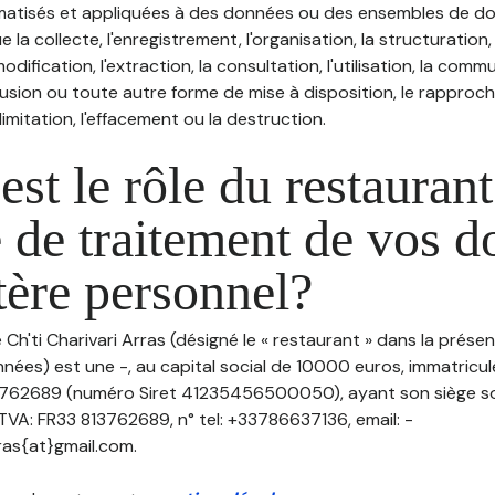
atisés et appliquées à des données ou des ensembles de do
e la collecte, l'enregistrement, l'organisation, la structuration
odification, l'extraction, la consultation, l'utilisation, la com
ffusion ou toute autre forme de mise à disposition, le rappro
 limitation, l'effacement ou la destruction.
est le rôle du restaurant
 de traitement de vos 
tère personnel?
e Ch'ti Charivari Arras (désigné le « restaurant » dans la prése
nées) est une -, au capital social de 10000 euros, immatricu
3762689 (numéro Siret 41235456500050), ayant son siège so
VA: FR33 813762689, n° tel: +33786637136, email: -
ras{at}gmail.com.