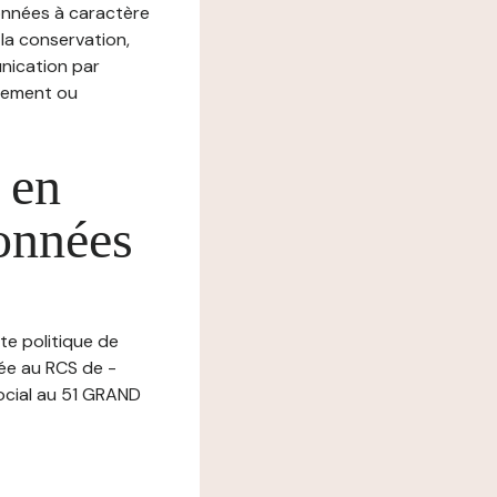
nnées à caractère
, la conservation,
munication par
chement ou
 en
données
nte politique de
lée au RCS de -
cial au 51 GRAND