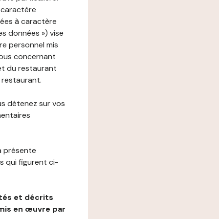
 caractère
nées à caractère
des données ») vise
re personnel mis
vous concernant
net du restaurant
e restaurant.
us détenez sur vos
mentaires
a présente
 qui figurent ci-
és et décrits
mis en œuvre par