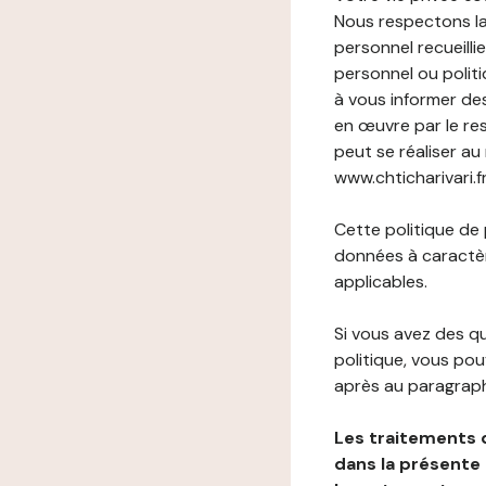
Nous respectons la
personnel recueilli
personnel ou politi
à vous informer de
en œuvre par le re
peut se réaliser au
www.chticharivari.fr
Cette politique de
données à caractèr
applicables.
Si vous avez des 
politique, vous po
après au paragraph
Les traitements 
dans la présente