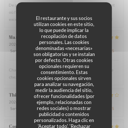
De passage à Arras, mon choix s'est porté sur ce restaurant
où l'on peut trouver des spécialités de la région. Repas
El restaurante y sus socios
excellent et original, très bon accueil, déco originale. Merci
utilizan cookies en este sitio,
lo que puede implicar la
recopilación de datos
Marie pierre
D
personales. Las cookies
2026-07-20
- 19:30 - Invitados 4
denominadas «necesarias»
Servicio
:
5
/5
Ambiente
:
5
/5
Menú
:
5
/5
Calidad / Precio
:
5
/5
son obligatorias y se instalan
por defecto. Otras cookies
opcionales requieren su
Chaque fois qu’on vient au Mainsquare ou à Arras on passe
consentimiento. Estas
chez vous ❤️🌻incontournable
cookies opcionales sirven
para analizar su navegación,
medir la audiencia del sitio,
Thierry
L
ofrecer funcionalidades (por
ejemplo, relacionadas con
2026-07-19
- 13:00 - Invitados 2
redes sociales) o mostrar
Servicio
:
4
/5
Ambiente
:
3
/5
Menú
:
3
/5
Calidad / Precio
:
4
/5
publicidad o contenidos
personalizados. Haga clic en
'Aceptar todo', 'Rechazar
Corentin
B