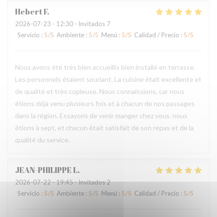
Hebert
F
2026-07-23
- 12:30 - Invitados 7
Servicio
:
5
/5
Ambiente
:
5
/5
Menú
:
5
/5
Calidad / Precio
:
5
/5
Nous avons été très bien accueillis bien installé en terrasse.
Les personnels étaient souriant. La cuisine était excellente et
de qualité et très copieuse. Nous connaissions, car nous
étions déjà venu plusieurs fois et à chacun de nos passages
dans la région. Essayons de venir manger chez vous. nous
étions à sept, et chacun était satisfait de son repas et de la
qualité du service.
JEAN-PHILIPPE
L
2026-07-22
- 19:45 - Invitados 2
Servicio
:
5
/5
Ambiente
:
5
/5
Menú
:
5
/5
Calidad / Precio
:
5
/5