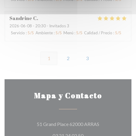
Sandrine
C
2026-06-08
- 20:30 - Invitados 3
Servicio
:
5
/5
Ambiente
:
5
/5
Menú
:
5
/5
Calidad / Precio
:
5
/5
1
2
3
Mapa y Contacto
((abre en una nue
51 Grand Place 62000 ARRAS
03 21 24 02 50