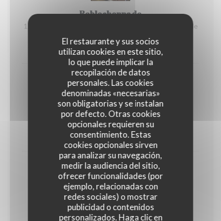
Reblochonnade
1/2 Reblochon à faire fondre soi-même Accompagnée de
charcuterie et de pommes de terre.
El restaurante y sus socios
23,50 EUR
utilizan cookies en este sitio,
lo que puede implicar la
recopilación de datos
personales. Las cookies
denominadas «necesarias»
son obligatorias y se instalan
Brasérade
por defecto. Otras cookies
Viandes de bœuf et de volaille à cuire soi-même
opcionales requieren su
consentimiento. Estas
23,50 EUR
cookies opcionales sirven
para analizar su navegación,
medir la audiencia del sitio,
ofrecer funcionalidades (por
ejemplo, relacionadas con
redes sociales) o mostrar
Potence
publicidad o contenidos
Viande de bœuf flambée au whisky, sur table
personalizados. Haga clic en
Accompagnée de son gratin savoyard.