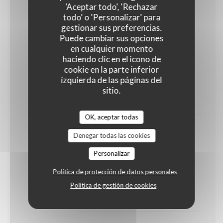
'Aceptar todo', 'Rechazar
25,00 EUR
todo' o 'Personalizar' para
gestionar sus preferencias.
Puede cambiar sus opciones
SUPPLEMENTS
en cualquier momento
haciendo clic en el icono de
cookie en la parte inferior
izquierda de las páginas del
Charcuterie
sitio.
8,00 EUR
OK, aceptar todas
Raclette
Denegar todas las cookies
10,00 EUR
Personalizar
Política de protección de datos personales
1/2 Reblochon
Política de gestión de cookies
10,00 EUR