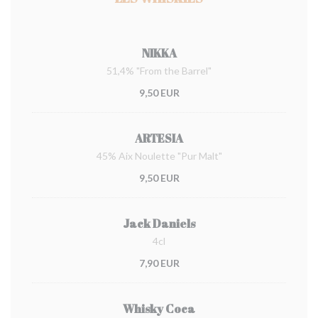
NIKKA
51,4% "From the Barrel"
9,50 EUR
ARTESIA
45% Aix Noulette "Pur Malt"
9,50 EUR
Jack Daniels
4cl
7,90 EUR
Whisky Coca