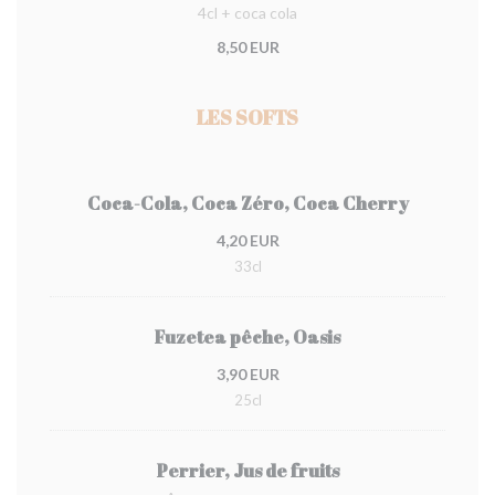
4cl + coca cola
8,50 EUR
LES SOFTS
Coca-Cola, Coca Zéro, Coca Cherry
4,20 EUR
33cl
Fuzetea pêche, Oasis
3,90 EUR
25cl
Perrier, Jus de fruits